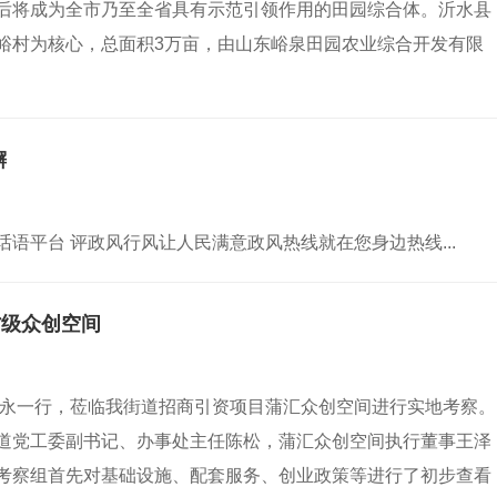
后将成为全市乃至全省具有示范引领作用的田园综合体。沂水县
峪村为核心，总面积3万亩，由山东峪泉田园农业综合开发有限
懈
话语平台 评政风行风让人民满意政风热线就在您身边热线...
省级众创空间
东永一行，莅临我街道招商引资项目蒲汇众创空间进行实地考察。
道党工委副书记、办事处主任陈松，蒲汇众创空间执行董事王泽
考察组首先对基础设施、配套服务、创业政策等进行了初步查看