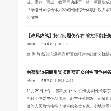
游、康养、商业、教育等功能于一体，项目建成
尹家峪田园综合体尹家峪田园综合体项目以尹家
公司投...
【政风热线】扬尘问题仍存在 管控不能松
admin
|
招商动态
|
2018-11-30
政 风 热 线架沟通桥梁 听百姓呼声为政府分忧搭
南蒲街道招商引资项目蒲汇众创空间争创
admin
|
招商动态
|
2018-11-29
11月29日上午，省科技厅中小企业办副处长李
县科工信委主任郝道星、副主任蔡志发，南蒲街
茂等人员热情接待了评审组各位专家。实地查看