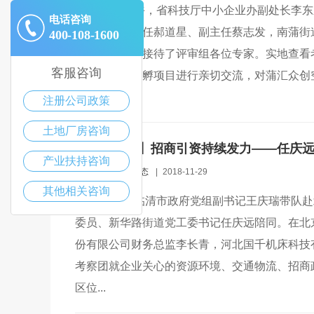
11月29日上午，省科技厅中小企业办副处长李
电话咨询
县科工信委主任郝道星、副主任蔡志发，南蒲街
400-108-1600
茂等人员热情接待了评审组各位专家。实地查看
客服咨询
了解，并与在孵项目进行亲切交流，对蒲汇众创
取了...
注册公司政策
土地厂房咨询
【街道动态】招商引资持续发力——任庆
产业扶持咨询
admin
|
招商动态
|
2018-11-29
其他相关咨询
11月29日，临清市政府党组副书记王庆瑞带队
委员、新华路街道党工委书记任庆远陪同。在北
份有限公司财务总监李长青，河北国千机床科技
考察团就企业关心的资源环境、交通物流、招商
区位...